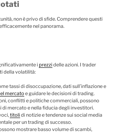
uotati
tunità, non è privo di sfide. Comprendere questi
e efficacemente nel panorama.
gnificativamente i
prezzi
delle azioni. I trader
della volatilità:
e tassi di disoccupazione, dati sull’inflazione e
del mercato
e guidare le decisioni di trading.
ioni, conflitti e politiche commerciali, possono
di mercato e nella fiducia degli investitori.
oci,
titoli
di notizie e tendenze sui social media
ntale per un trading di successo.
ossono mostrare basso volume di scambi,