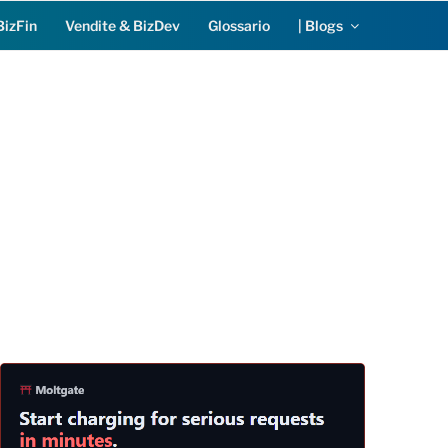
BizFin
Vendite & BizDev
Glossario
| Blogs