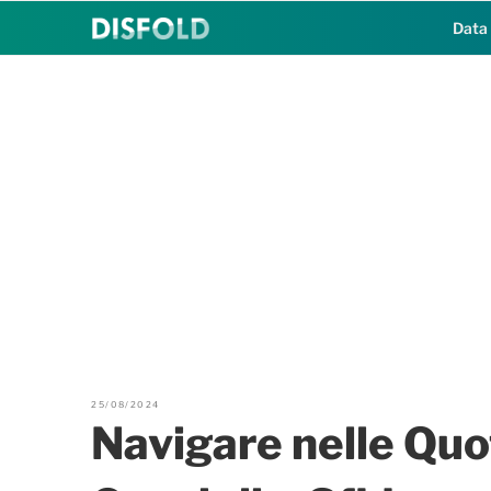
Salta
Data
al
contenuto
25/08/2024
Navigare nelle Quo