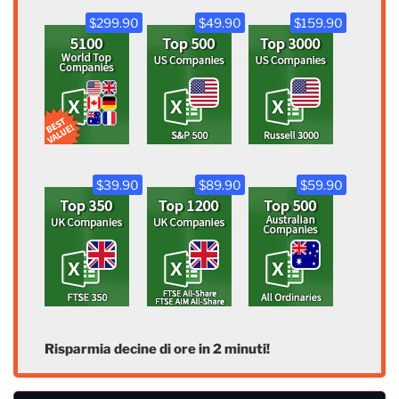
$299.90
$49.90
$159.90
$39.90
$89.90
$59.90
Risparmia decine di ore in 2 minuti!