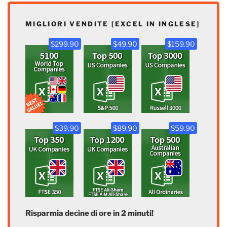
MIGLIORI VENDITE [EXCEL IN INGLESE]
$299.90
$49.90
$159.90
$39.90
$89.90
$59.90
Risparmia decine di ore in 2 minuti!