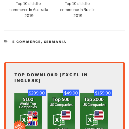
Top 10 siti di e-
Top 10 siti di e-
commerce in Australia
commerce in Brasile
2019
2019
CATEGORIE
E-COMMERCE
,
GERMANIA
TOP DOWNLOAD [EXCEL IN
INGLESE]
$299.90
$49.90
$159.90