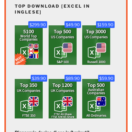
TOP DOWNLOAD [EXCEL IN
INGLESE]
$299.90
$49.90
$159.90
$39.90
$89.90
$59.90