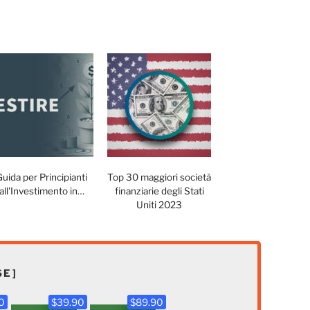
Guida per Principianti
Top 30 maggiori società
all'Investimento in…
finanziarie degli Stati
Uniti 2023
SE]
0
$39.90
$89.90