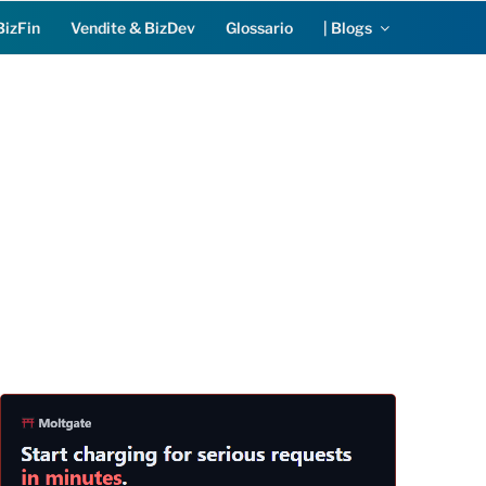
BizFin
Vendite & BizDev
Glossario
| Blogs