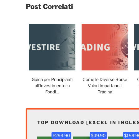
Post Correlati
Guida per Principianti
Come le Diverse Borse
all'Investimento in
Valori Impattano il
Fondi…
Trading
TOP DOWNLOAD [EXCEL IN INGLE
$299.90
$49.90
$159.9